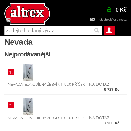
0 Kč
obchod@altrex.cz
+420 602 448 545
Nevada
Nejprodávanější
1.
–
NA DOTAZ
NEVADA JEDNODÍLNÝ ŽEBŘÍK 1 X 20 PŘÍČEK
8 727 Kč
2.
–
NA DOTAZ
NEVADA JEDNODÍLNÝ ŽEBŘÍK 1 X 16 PŘÍČEK
7 900 Kč