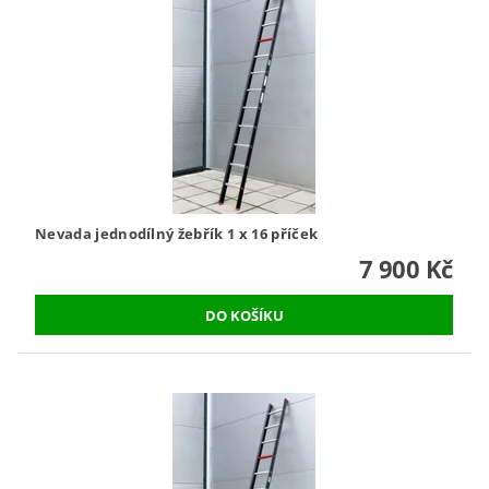
Nevada jednodílný žebřík 1 x 16 příček
7 900 Kč