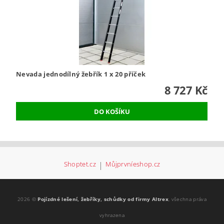
Nevada jednodílný žebřík 1 x 20 příček
8 727 Kč
Shoptet.cz
|
Můjprvníeshop.cz
2026 ©
Pojízdné lešení, žebříky, schůdky od firmy Altrex
, všechna práva
vyhrazena