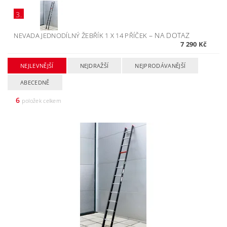
3.
–
NA DOTAZ
NEVADA JEDNODÍLNÝ ŽEBŘÍK 1 X 14 PŘÍČEK
7 290 Kč
NEJLEVNĚJŠÍ
NEJDRAŽŠÍ
NEJPRODÁVANĚJŠÍ
ABECEDNĚ
6
položek celkem