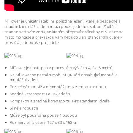
MiTower je unikátní stabilní pojízdné lešení, které je bezpečné a
snadné k montáži a demontáži pouze jednou osobou. Z dílů si
snadno sestavíte vozík, ve kterém přepravíte všechny díly lehce na
místo montáže a překážkou vám nebudou ani standardní dveře -
prostě a jednoduše projedete.
MiTower je dostupná v pracovních výškách 4, 5 a 6 metrů.
Na MiTower se nachází mobilní QR kód obsahující manuál a
montážní video.
Bezpečná montáž a demontáž pouze jednou osobou
Snadné k transportu a uskladnění
Kompaktní a snadné k transportu skrz standartní dveře
Silné a robustní
Může být používána pouze 1 osobou
Rozměry při složení: 127 x 83 x 158 cm