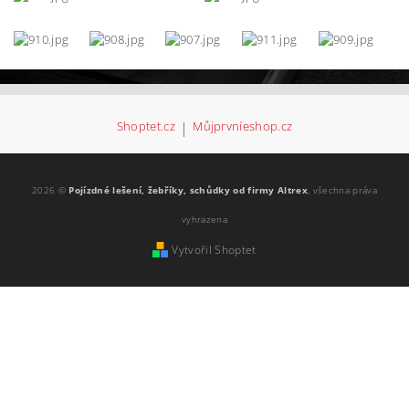
Shoptet.cz
|
Můjprvníeshop.cz
2026 ©
Pojízdné lešení, žebříky, schůdky od firmy Altrex
, všechna práva
vyhrazena
Vytvořil Shoptet