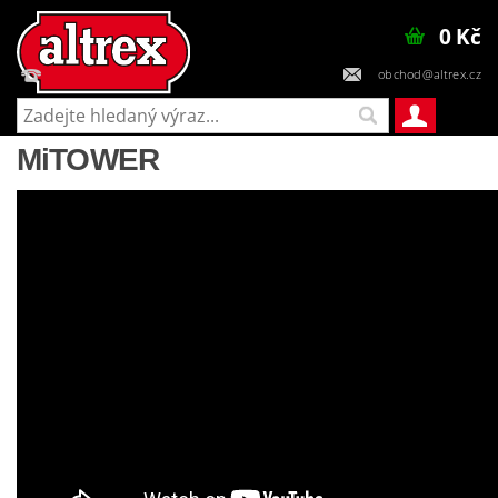
0 Kč
obchod@altrex.cz
+420 602 448 545
MiTOWER