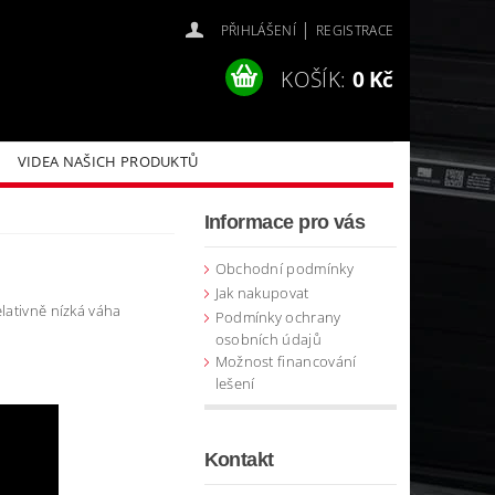
|
PŘIHLÁŠENÍ
REGISTRACE
KOŠÍK:
0 Kč
VIDEA NAŠICH PRODUKTŮ
Informace pro vás
Obchodní podmínky
Jak nakupovat
lativně nízká váha
Podmínky ochrany
osobních údajů
Možnost financování
lešení
Kontakt