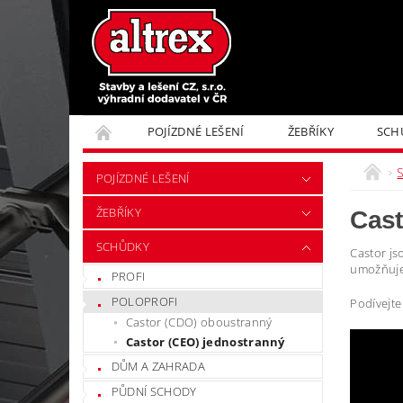
POJÍZDNÉ LEŠENÍ
ŽEBŘÍKY
SCH
KONTAKTY
POJÍZDNÉ LEŠENÍ
ŽEBŘÍKY
Cast
SCHŮDKY
Castor js
umožňuje
PROFI
POLOPROFI
Podívejte
Castor (CDO) oboustranný
Castor (CEO) jednostranný
DŮM A ZAHRADA
PŮDNÍ SCHODY