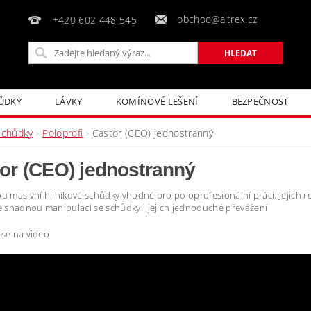
obchod@altrex.cz
+420 602 448 545
ŮDKY
LÁVKY
KOMÍNOVÉ LEŠENÍ
BEZPEČNOST
Schůdky
Poloprofi
Castor (CEO) jednostranný
or (CEO) jednostranný
ou masivní hliníkové schůdky vhodné pro poloprofesionální práci. Jejich re
 snadnou manipulaci se schůdky i jejich jednoduché převážení
 se na video