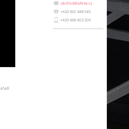
obchod
@
altrex.cz
+420 602 448 545
+420 606 603 200
nářadí