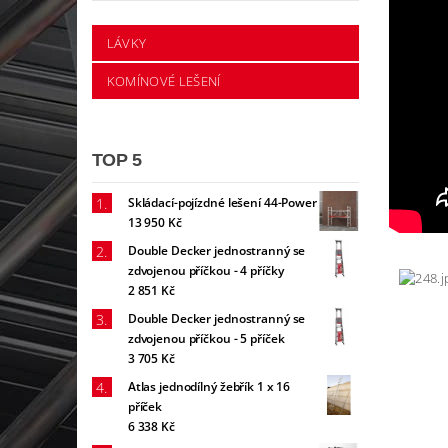
LÁVKY
KOMÍNOVÉ LEŠENÍ
TOP 5
Skládací-pojízdné lešení 44-Power
13 950 Kč
Double Decker jednostranný se
zdvojenou příčkou - 4 příčky
2 851 Kč
Double Decker jednostranný se
zdvojenou příčkou - 5 příček
3 705 Kč
Atlas jednodílný žebřík 1 x 16
příček
6 338 Kč