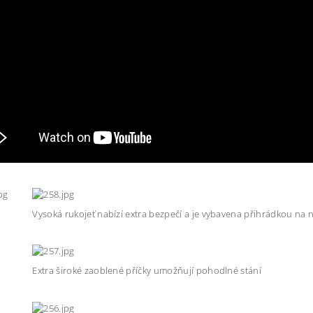
Vysoká rukojeť nabízí extra bezpečí a je vybavena přihrádkou na 
Extra široké zaoblené příčky umožňují pohodlné stání