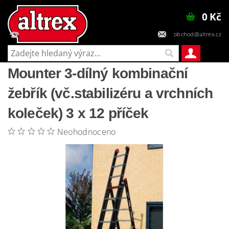
0 Kč
obchod@altrex.cz
+420 602 448 545
Mounter 3-dílný kombinační
žebřík (vč.stabilizéru a vrchních
koleček) 3 x 12 příček
Neohodnoceno