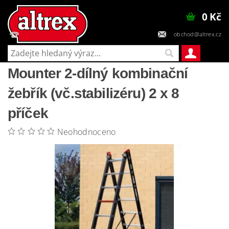
0 Kč
obchod@altrex.cz
+420 602 448 545
Mounter 2-dílný kombinační
žebřík (vč.stabilizéru) 2 x 8
příček
Neohodnoceno